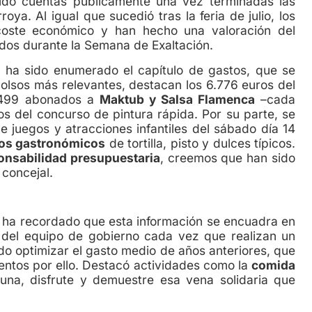
o cuentas públicamente una vez terminadas las
oya. Al igual que sucedió tras la feria de julio, los
 coste económico y han hecho una valoración del
dos durante la Semana de Exaltación.
z
ha sido enumerado el capítulo de gastos, que se
olsos más relevantes, destacan los 6.776 euros del
1.499 abonados a
Maktub y Salsa Flamenca
–cada
os del concurso de pintura rápida. Por su parte, se
 juegos y atracciones infantiles del sábado día 14
os gastronómicos
de tortilla, pisto y dulces típicos.
onsabilidad presupuestaria
, creemos que han sido
 concejal.
, ha recordado que esta información se encuadra en
del equipo de gobierno cada vez que realizan un
do optimizar el gasto medio de años anteriores, que
entos por ello. Destacó actividades como la
comida
una, disfrute y demuestre esa vena solidaria que