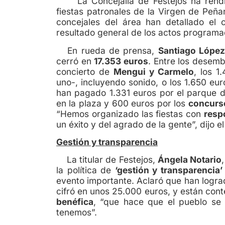
La Concejalía de Festejos ha rendid
fiestas patronales de la Virgen de Peñarr
concejales del área han detallado el
resultado general de los actos programa
En rueda de prensa,
Santiago Lópe
cerró en
17.353 euros
. Entre los desemb
concierto de
Mengui y Carmelo
, los 
uno-, incluyendo sonido, o los 1.650 eur
han pagado 1.331 euros por el parque de
en la plaza y 600 euros por los
concurs
“Hemos organizado las fiestas con
resp
un éxito y del agrado de la gente”, dijo el
Gestión y transparencia
La titular de Festejos,
Ángela Notario
la política de
‘gestión y transparencia’
evento importante. Aclaró que han logra
cifró en unos 25.000 euros, y están cont
benéfica
, “que hace que el pueblo se 
tenemos”.