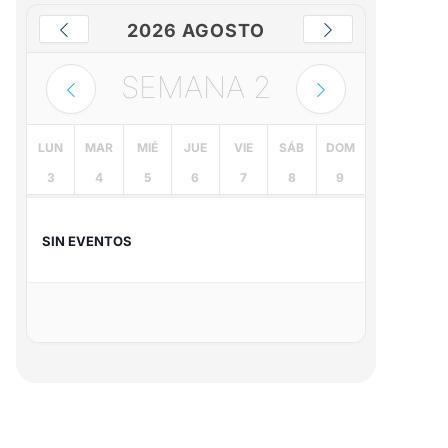
2026 AGOSTO
SEMANA
2
LUN
MAR
MIÉ
JUE
VIE
SÁB
DOM
3
4
5
6
7
8
9
SIN EVENTOS