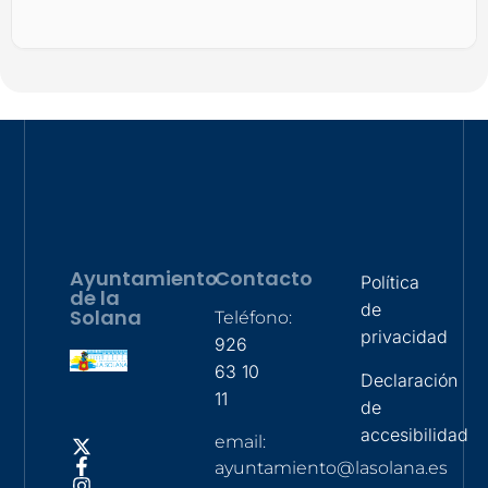
Ayuntamiento
Contacto
Política
de la
de
Solana
Teléfono:
privacidad
926
63 10
Declaración
11
de
accesibilidad
email:
ayuntamiento@lasolana.es