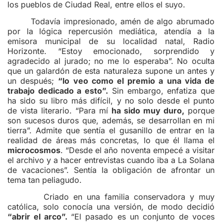
los pueblos de Ciudad Real, entre ellos el suyo.
Todavía impresionado, amén de algo abrumado
por la lógica repercusión mediática, atendía a la
emisora municipal de su localidad natal, Radio
Horizonte. “Estoy emocionado, sorprendido y
agradecido al jurado; no me lo esperaba”. No oculta
que un galardón de esta naturaleza supone un antes y
un después;
“lo veo como el premio a una vida de
trabajo dedicado a esto”.
Sin embargo, enfatiza que
ha sido su libro más difícil, y no solo desde el punto
de vista literario. “Para mí
ha sido muy duro,
porque
son sucesos duros que, además, se desarrollan en mi
tierra”. A
dmite que sentía el gusanillo de entrar en la
realidad de áreas más concretas, lo que él llama el
microcosmos
. “Desde el año noventa empecé a visitar
el archivo y a hacer entrevistas cuando iba a La Solana
de vacaciones”. Sentía la obligación de afrontar un
tema tan peliagudo.
Criado en una familia conservadora y muy
católica, solo conocía una versión, de modo decidió
“abrir el arco”.
“El pasado es un conjunto de voces