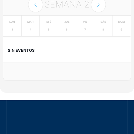
SEMANA
2
LUN
MAR
MIÉ
JUE
VIE
SÁB
DOM
3
4
5
6
7
8
9
SIN EVENTOS