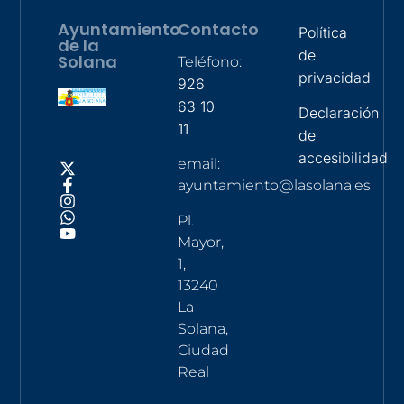
Ayuntamiento
Contacto
Política
de la
de
Solana
Teléfono:
privacidad
926
63 10
Declaración
11
de
accesibilidad
email:
ayuntamiento@lasolana.es
Pl.
Mayor,
1,
13240
La
Solana,
Ciudad
Real