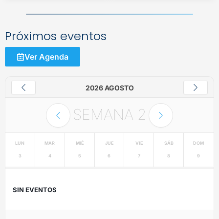
Próximos eventos
Ver Agenda
2026 AGOSTO
SEMANA
2
LUN
MAR
MIÉ
JUE
VIE
SÁB
DOM
3
4
5
6
7
8
9
SIN EVENTOS