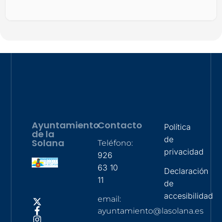
Ayuntamiento
Contacto
Política
de la
de
Solana
Teléfono:
privacidad
926
63 10
Declaración
11
de
accesibilidad
email:
ayuntamiento@lasolana.es