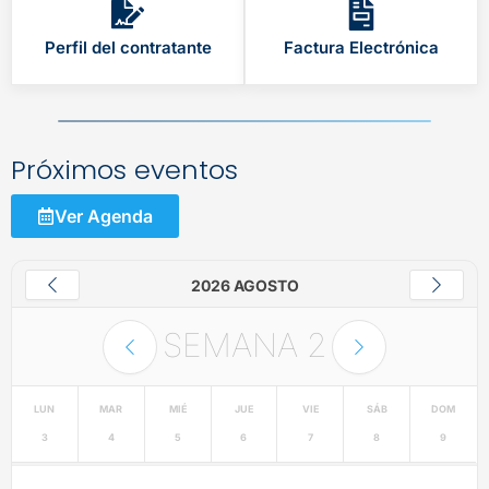
Perfil del contratante
Factura Electrónica
Próximos eventos
Ver Agenda
2026 AGOSTO
SEMANA
2
LUN
MAR
MIÉ
JUE
VIE
SÁB
DOM
3
4
5
6
7
8
9