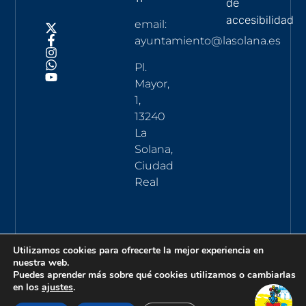
de
accesibilidad
email:
ayuntamiento@lasolana.es
Pl.
Mayor,
1,
13240
La
Solana,
Ciudad
Real
Utilizamos cookies para ofrecerte la mejor experiencia en
nuestra web.
Puedes aprender más sobre qué cookies utilizamos o cambiarlas
en los
ajustes
.