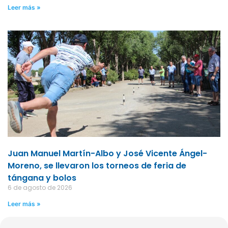
Leer más »
Juan Manuel Martín-Albo y José Vicente Ángel-
Moreno, se llevaron los torneos de feria de
tángana y bolos
6 de agosto de 2026
Leer más »