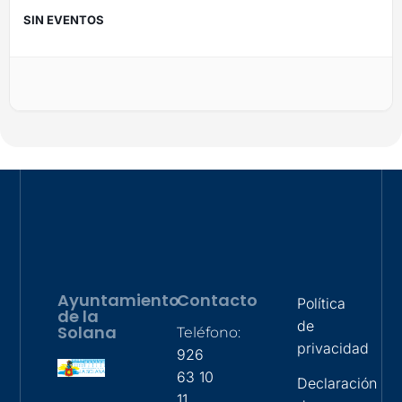
SIN EVENTOS
Ayuntamiento
Contacto
Política
de la
de
Solana
Teléfono:
privacidad
926
63 10
Declaración
11