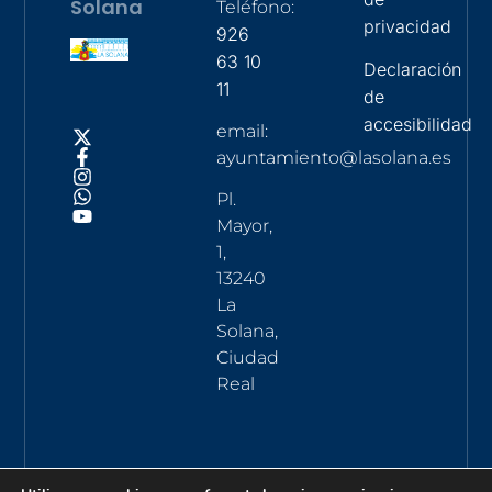
Solana
Teléfono:
privacidad
926
63 10
Declaración
11
de
accesibilidad
email:
ayuntamiento@lasolana.es
Pl.
Mayor,
1,
13240
La
Solana,
Ciudad
Real