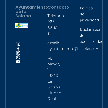
Ayuntamiento
Contacto
Política
de la
de
Solana
Teléfono:
privacidad
926
63 10
Declaración
11
de
accesibilidad
email:
ayuntamiento@lasolana.es
Pl.
Mayor,
1,
13240
La
Solana,
Ciudad
Real