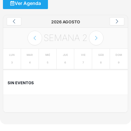
Ver Agenda
2026 AGOSTO
SEMANA
2
LUN
MAR
MIÉ
JUE
VIE
SÁB
DOM
3
4
5
6
7
8
9
SIN EVENTOS