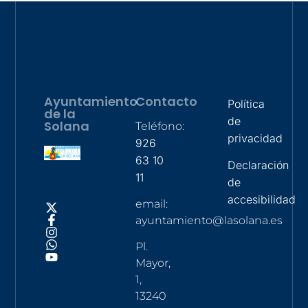
Ayuntamiento
Contacto
Política
de la
de
Solana
Teléfono:
privacidad
926
63 10
Declaración
11
de
accesibilidad
email:
ayuntamiento@lasolana.es
Pl.
Mayor,
1,
13240