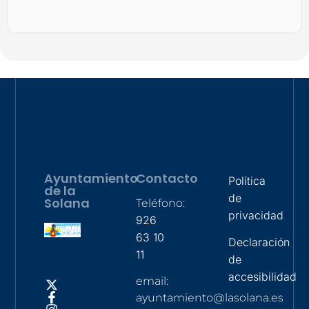
Ayuntamiento
Contacto
Política
de la
de
Solana
Teléfono:
privacidad
926
63 10
Declaración
11
de
accesibilidad
email:
ayuntamiento@lasolana.es