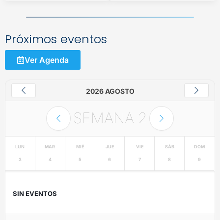
Próximos eventos
Ver Agenda
2026 AGOSTO
SEMANA
2
LUN
MAR
MIÉ
JUE
VIE
SÁB
DOM
3
4
5
6
7
8
9
SIN EVENTOS