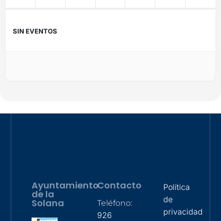
SIN EVENTOS
Ayuntamiento
Contacto
Política
de la
de
Solana
Teléfono:
privacidad
926