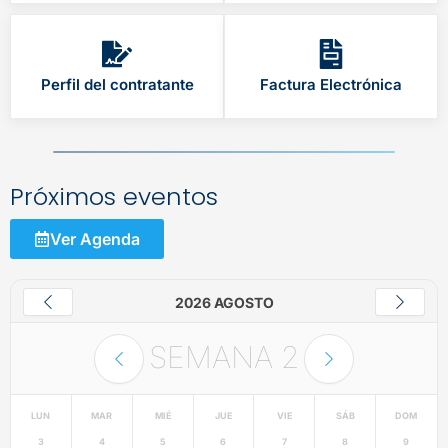
Perfil del contratante
Factura Electrónica
Próximos eventos
Ver Agenda
2026 AGOSTO
SEMANA
2
LUN
MAR
MIÉ
JUE
VIE
SÁB
DOM
3
4
5
6
7
8
9