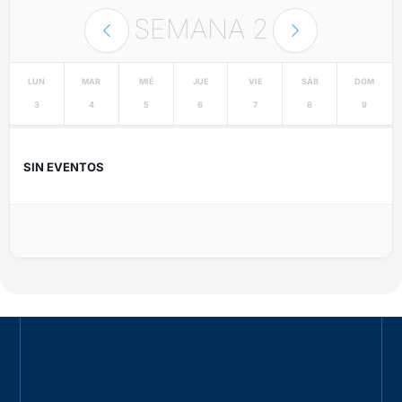
SEMANA
2
LUN
MAR
MIÉ
JUE
VIE
SÁB
DOM
3
4
5
6
7
8
9
SIN EVENTOS