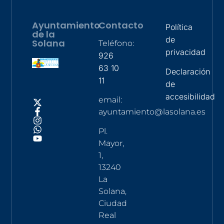
Ayuntamiento
Contacto
Política
de la
de
Solana
Teléfono:
privacidad
926
63 10
Declaración
11
de
accesibilidad
email:
ayuntamiento@lasolana.es
Pl.
Mayor,
1,
13240
La
Solana,
Ciudad
Real