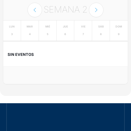
SEMANA
2
LUN
MAR
MIÉ
JUE
VIE
SÁB
DOM
3
4
5
6
7
8
9
SIN EVENTOS