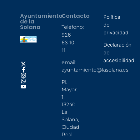
Ayuntamiento
Contacto
Política
de la
de
Solana
Teléfono:
privacidad
926
63 10
Declaración
11
de
accesibilidad
email:
ayuntamiento@lasolana.es
Pl.
Mayor,
1,
13240
La
Solana,
Ciudad
Real