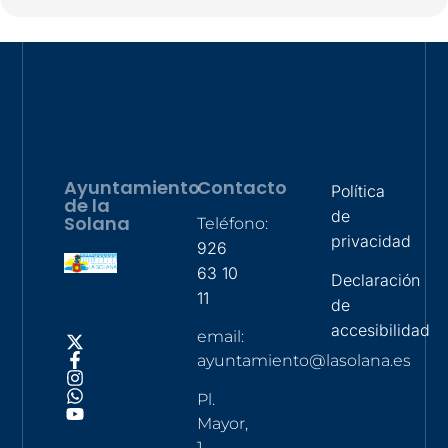
Ayuntamiento
Contacto
Política
de la
de
Solana
Teléfono:
privacidad
926
63 10
Declaración
11
de
accesibilidad
email:
ayuntamiento@lasolana.es
Pl.
Mayor,
1,