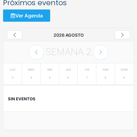
Próximos eventos
Ver Agenda
2026 AGOSTO
SEMANA
2
LUN
MAR
MIÉ
JUE
VIE
SÁB
DOM
3
4
5
6
7
8
9
SIN EVENTOS