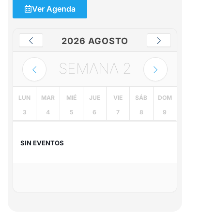
Ver Agenda
2026 AGOSTO
SEMANA
2
LUN
MAR
MIÉ
JUE
VIE
SÁB
DOM
3
4
5
6
7
8
9
SIN EVENTOS