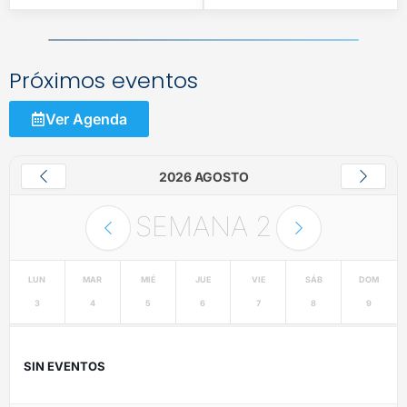
Próximos eventos
Ver Agenda
2026 AGOSTO
SEMANA
2
LUN
MAR
MIÉ
JUE
VIE
SÁB
DOM
3
4
5
6
7
8
9
SIN EVENTOS