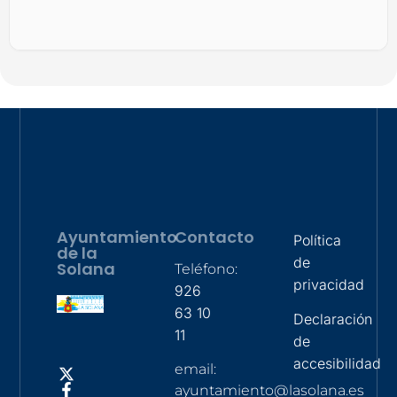
Ayuntamiento
Contacto
Política
de la
de
Solana
Teléfono:
privacidad
926
63 10
Declaración
11
de
accesibilidad
email:
ayuntamiento@lasolana.es