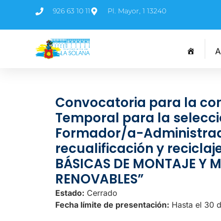
926 63 10 11
Pl. Mayor, 1 13240
A
Convocatoria para la con
Temporal para la selecci
Formador/a-Administrad
recualificación y recicl
BÁSICAS DE MONTAJE Y 
RENOVABLES”
Estado:
Cerrado
Fecha límite de presentación:
Hasta el 30 