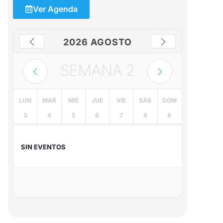
Ver Agenda
2026 AGOSTO
SEMANA
2
LUN
MAR
MIÉ
JUE
VIE
SÁB
DOM
3
4
5
6
7
8
9
SIN EVENTOS