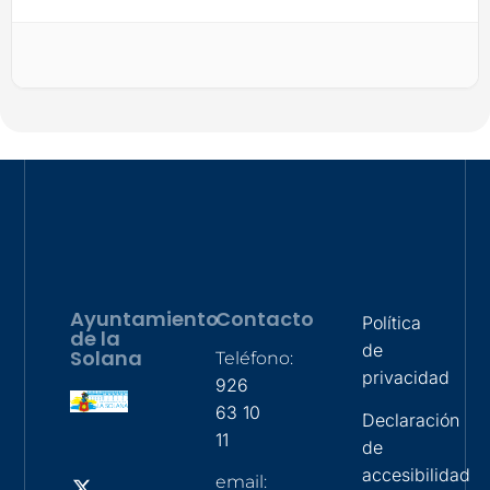
Ayuntamiento
Contacto
Política
de la
de
Solana
Teléfono:
privacidad
926
63 10
Declaración
11
de
accesibilidad
email: