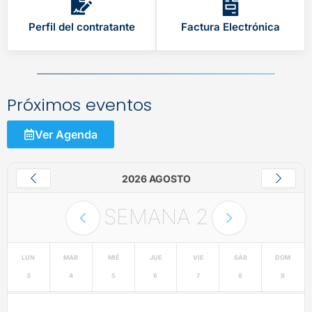
Perfil del contratante
Factura Electrónica
Próximos eventos
Ver Agenda
2026 AGOSTO
SEMANA
2
LUN
MAR
MIÉ
JUE
VIE
SÁB
DOM
3
4
5
6
7
8
9