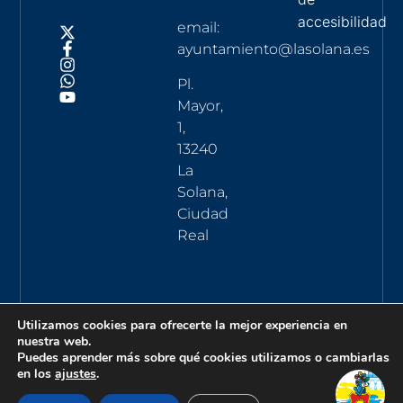
accesibilidad
email:
ayuntamiento@lasolana.es
Pl.
Mayor,
1,
13240
La
Solana,
Ciudad
Real
Utilizamos cookies para ofrecerte la mejor experiencia en
nuestra web.
Puedes aprender más sobre qué cookies utilizamos o cambiarlas
en los
ajustes
.