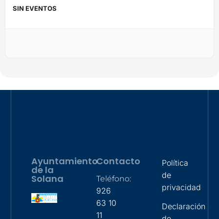
SIN EVENTOS
Ayuntamiento
Contacto
Política
de la
de
Solana
Teléfono:
privacidad
926
63 10
Declaración
11
de