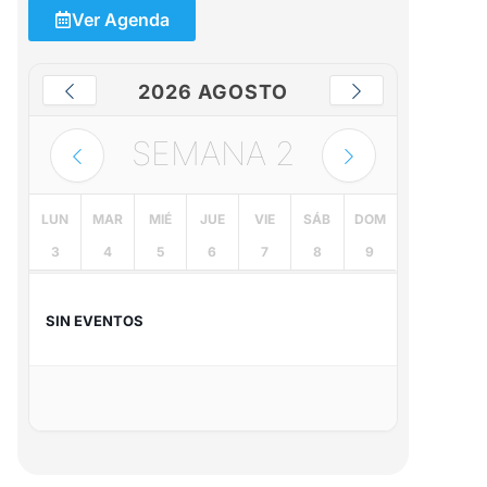
Ver Agenda
2026 AGOSTO
SEMANA
2
LUN
MAR
MIÉ
JUE
VIE
SÁB
DOM
3
4
5
6
7
8
9
SIN EVENTOS