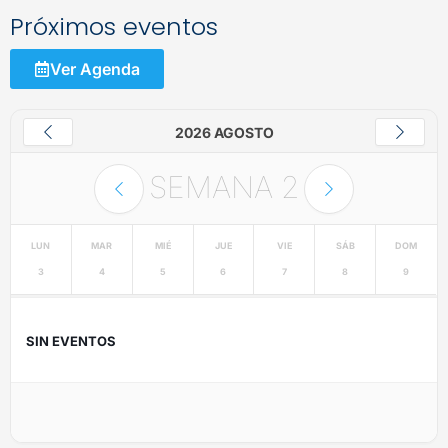
Próximos eventos
Ver Agenda
2026 AGOSTO
SEMANA
2
LUN
MAR
MIÉ
JUE
VIE
SÁB
DOM
3
4
5
6
7
8
9
SIN EVENTOS