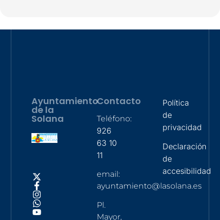
Ayuntamiento
Contacto
Política
de la
de
Solana
Teléfono:
privacidad
926
63 10
Declaración
11
de
accesibilidad
email:
ayuntamiento@lasolana.es
Pl.
Mayor,