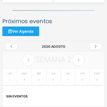
Próximos eventos
Ver Agenda
2026 AGOSTO
SEMANA
2
LUN
MAR
MIÉ
JUE
VIE
SÁB
DOM
3
4
5
6
7
8
9
SIN EVENTOS