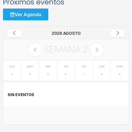
Próximos eventos
Ver Agenda
2026 AGOSTO
SEMANA
2
LUN
MAR
MIÉ
JUE
VIE
SÁB
DOM
3
4
5
6
7
8
9
SIN EVENTOS