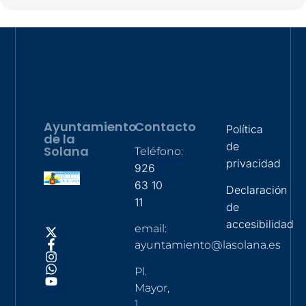
Ayuntamiento
Contacto
Política
de la
de
Solana
Teléfono:
privacidad
926
63 10
Declaración
11
de
accesibilidad
email:
ayuntamiento@lasolana.es
Pl.
Mayor,
1,