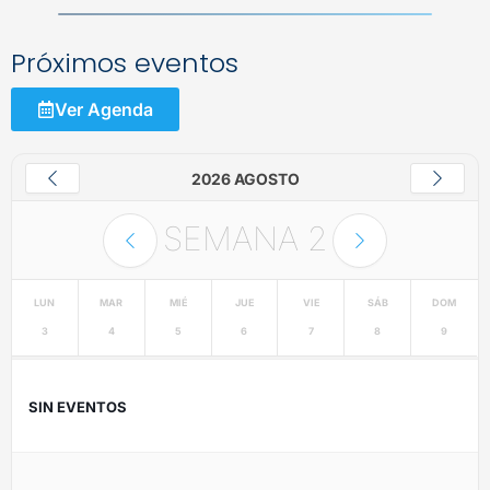
Próximos eventos
Ver Agenda
2026 AGOSTO
SEMANA
2
LUN
MAR
MIÉ
JUE
VIE
SÁB
DOM
3
4
5
6
7
8
9
SIN EVENTOS