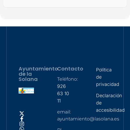
Ayuntamiento
Contacto
Política
de la
de
Solana
Teléfono:
privacidad
926
63 10
Declaración
11
de
accesibilidad
email:
ayuntamiento@lasolana.es