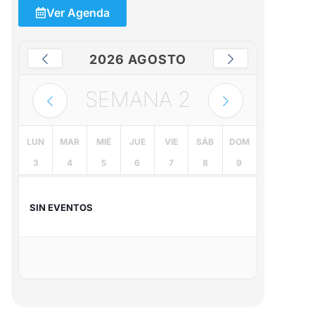
Ver Agenda
2026 AGOSTO
SEMANA
2
LUN
MAR
MIÉ
JUE
VIE
SÁB
DOM
3
4
5
6
7
8
9
SIN EVENTOS