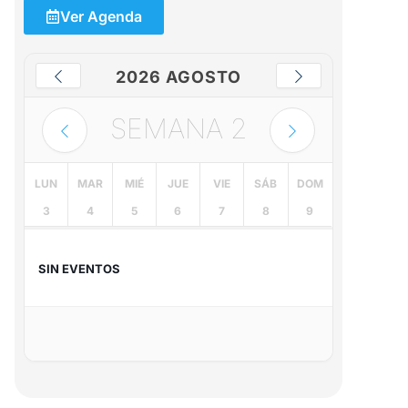
Ver Agenda
2026 AGOSTO
SEMANA
2
LUN
MAR
MIÉ
JUE
VIE
SÁB
DOM
3
4
5
6
7
8
9
SIN EVENTOS