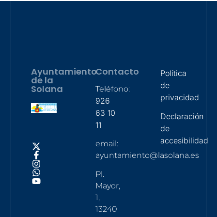
Ayuntamiento
Contacto
Política
de la
de
Solana
Teléfono:
privacidad
926
63 10
Declaración
11
de
accesibilidad
email:
ayuntamiento@lasolana.es
Pl.
Mayor,
1,
13240