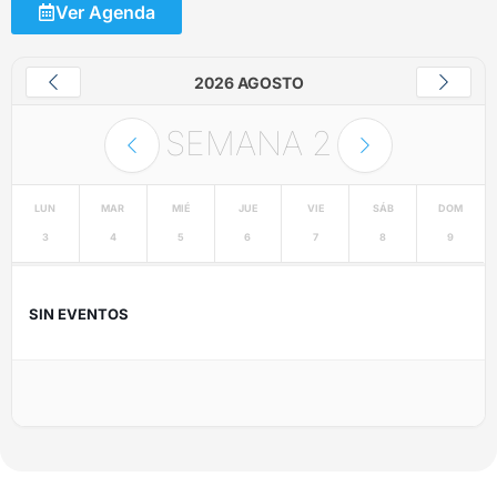
Ver Agenda
2026 AGOSTO
SEMANA
2
LUN
MAR
MIÉ
JUE
VIE
SÁB
DOM
3
4
5
6
7
8
9
SIN EVENTOS