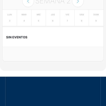
SEMANA
2
LUN
MAR
MIÉ
JUE
VIE
SÁB
DOM
3
4
5
6
7
8
9
SIN EVENTOS