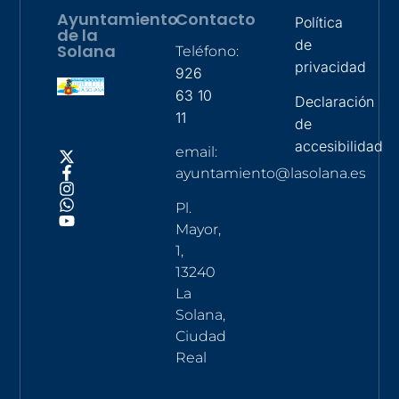
Ayuntamiento
Contacto
Política
de la
de
Solana
Teléfono:
privacidad
926
63 10
Declaración
11
de
accesibilidad
email:
ayuntamiento@lasolana.es
Pl.
Mayor,
1,
13240
La
Solana,
Ciudad
Real