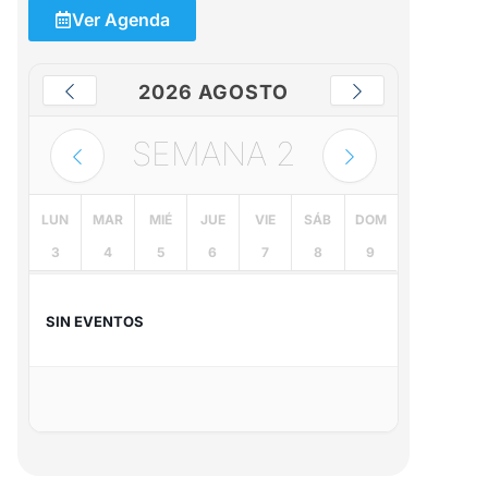
Ver Agenda
2026 AGOSTO
SEMANA
2
LUN
MAR
MIÉ
JUE
VIE
SÁB
DOM
3
4
5
6
7
8
9
SIN EVENTOS