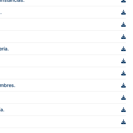
instancias.
.
ería.
ombres.
ía.