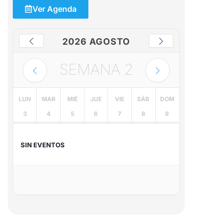
Ver Agenda
2026 AGOSTO
SEMANA
2
LUN
MAR
MIÉ
JUE
VIE
SÁB
DOM
3
4
5
6
7
8
9
SIN EVENTOS