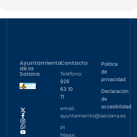
Ayuntamiento
Contacto
Política
de la
de
Solana
Teléfono:
privacidad
926
63 10
Declaración
11
de
accesibilidad
email:
ayuntamiento@lasolana.es
Pl.
Mayor,