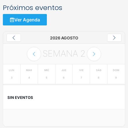
Próximos eventos
Ver Agenda
2026 AGOSTO
SEMANA
2
LUN
MAR
MIÉ
JUE
VIE
SÁB
DOM
3
4
5
6
7
8
9
SIN EVENTOS