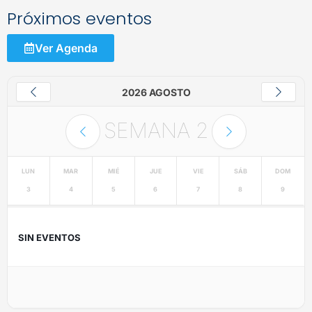
Próximos eventos
Ver Agenda
2026 AGOSTO
SEMANA
2
LUN
MAR
MIÉ
JUE
VIE
SÁB
DOM
3
4
5
6
7
8
9
SIN EVENTOS