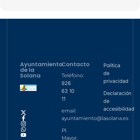
Ayuntamiento
Contacto
Política
de la
de
Solana
Teléfono:
privacidad
926
63 10
Declaración
11
de
accesibilidad
email:
ayuntamiento@lasolana.es
Pl.
Mayor,