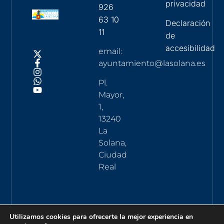
privacidad
926
63 10
Declaración
11
de
accesibilidad
email:
ayuntamiento@lasolana.es
Pl.
Mayor,
1,
13240
La
Solana,
Ciudad
Real
Utilizamos cookies para ofrecerte la mejor experiencia en