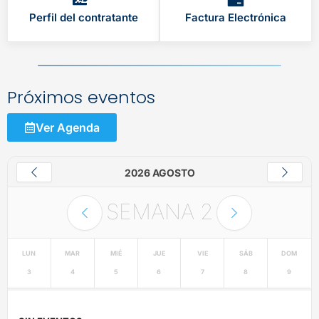
Perfil del contratante
Factura Electrónica
Próximos eventos
Ver Agenda
2026 AGOSTO
SEMANA
2
LUN
MAR
MIÉ
JUE
VIE
SÁB
DOM
3
4
5
6
7
8
9