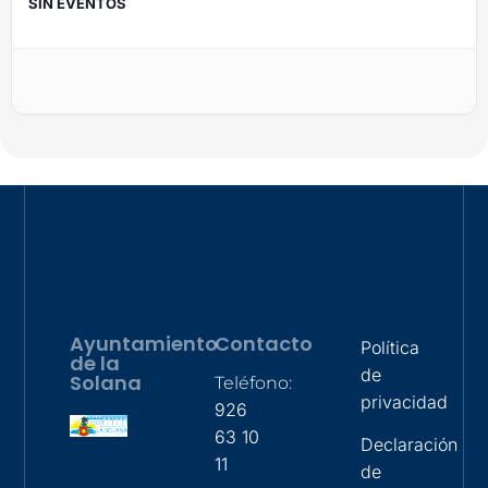
SIN EVENTOS
Ayuntamiento
Contacto
Política
de la
de
Solana
Teléfono:
privacidad
926
63 10
Declaración
11
de