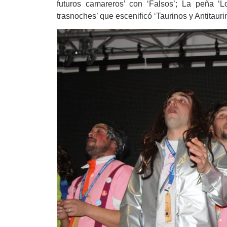
futuros camareros’ con ‘Falsos’; La peña ‘
trasnoches’ que escenificó ‘Taurinos y Antitauri