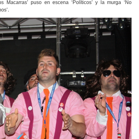
Los Macarras’ puso en escena ‘Políticos’ y la murga ‘No
nos’.