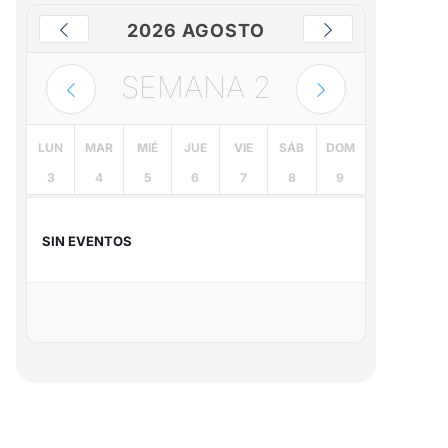
2026 AGOSTO
SEMANA
2
LUN
MAR
MIÉ
JUE
VIE
SÁB
DOM
3
4
5
6
7
8
9
SIN EVENTOS