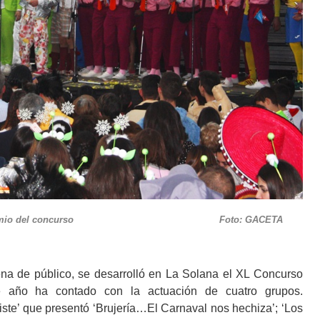
os’, primer premio del concurso Foto: GACETA
e público, se desarrolló en La Solana el XL Concurso
e año ha contado con la actuación de cuatro grupos.
iste’ que presentó ‘Brujería…El Carnaval nos hechiza’; ‘Los