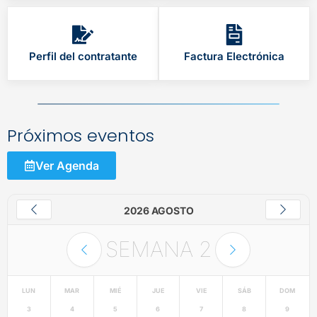
Perfil del contratante
Factura Electrónica
Próximos eventos
Ver Agenda
2026 AGOSTO
SEMANA
2
LUN
MAR
MIÉ
JUE
VIE
SÁB
DOM
3
4
5
6
7
8
9