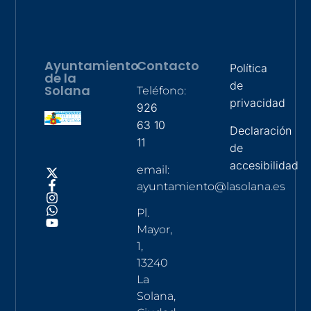
Ayuntamiento
Contacto
Política
de la
de
Solana
Teléfono:
privacidad
926
63 10
Declaración
11
de
accesibilidad
email:
ayuntamiento@lasolana.es
Pl.
Mayor,
1,
13240
La
Solana,