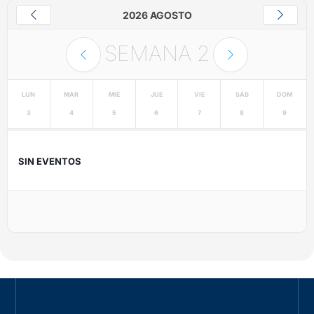
2026 AGOSTO
SEMANA
2
LUN
MAR
MIÉ
JUE
VIE
SÁB
DOM
3
4
5
6
7
8
9
SIN EVENTOS