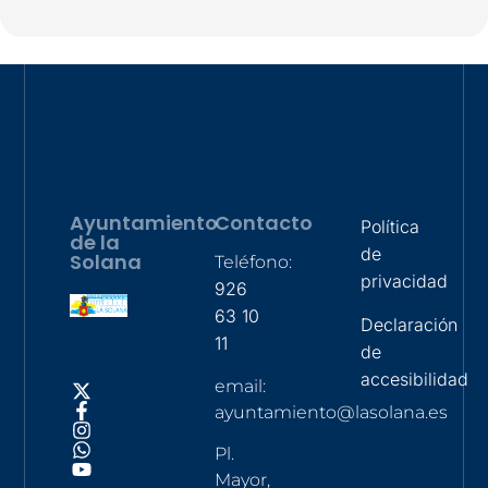
Ayuntamiento
Contacto
Política
de la
de
Solana
Teléfono:
privacidad
926
63 10
Declaración
11
de
accesibilidad
email:
ayuntamiento@lasolana.es
Pl.
Mayor,