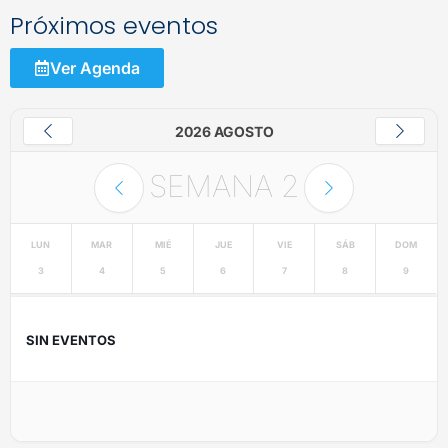
Próximos eventos
Ver Agenda
2026 AGOSTO
SEMANA
2
LUN
MAR
MIÉ
JUE
VIE
SÁB
DOM
3
4
5
6
7
8
9
SIN EVENTOS