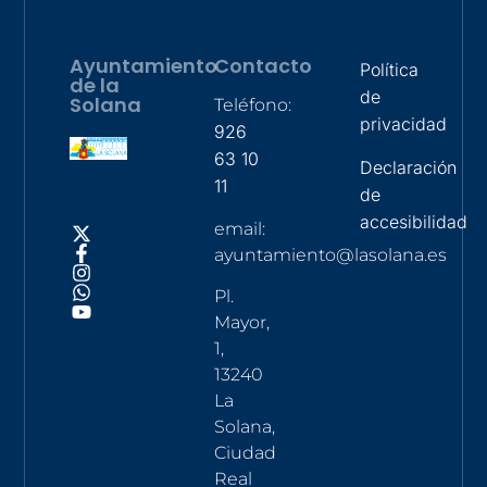
Ayuntamiento
Contacto
Política
de la
de
Solana
Teléfono:
privacidad
926
63 10
Declaración
11
de
accesibilidad
email:
ayuntamiento@lasolana.es
Pl.
Mayor,
1,
13240
La
Solana,
Ciudad
Real