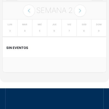
SEMANA
2
LUN
MAR
MIÉ
JUE
VIE
SÁB
DOM
3
4
5
6
7
8
9
SIN EVENTOS