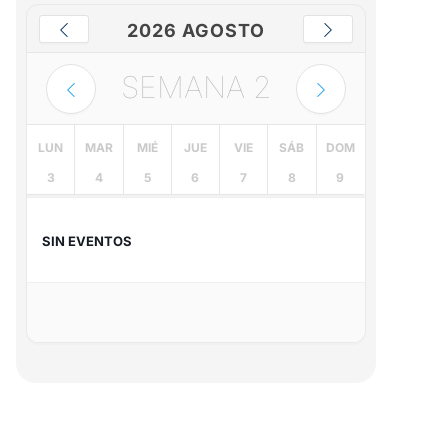
2026 AGOSTO
SEMANA
2
LUN
MAR
MIÉ
JUE
VIE
SÁB
DOM
3
4
5
6
7
8
9
SIN EVENTOS