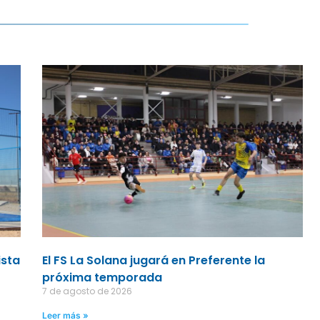
ista
El FS La Solana jugará en Preferente la
próxima temporada
7 de agosto de 2026
Leer más »