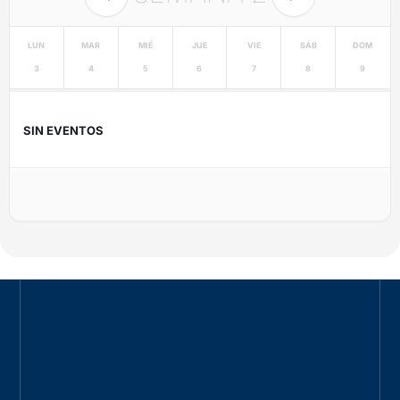
LUN
MAR
MIÉ
JUE
VIE
SÁB
DOM
3
4
5
6
7
8
9
SIN EVENTOS