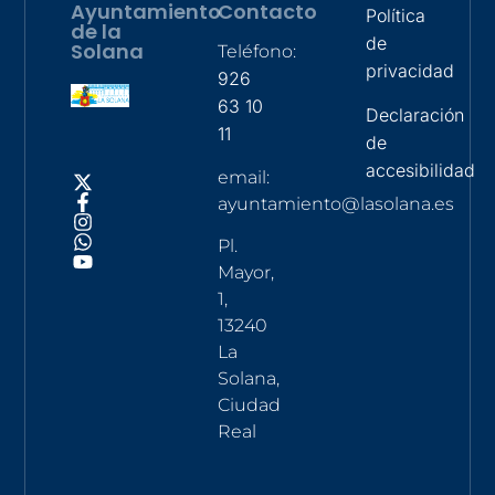
Ayuntamiento
Contacto
Política
de la
de
Solana
Teléfono:
privacidad
926
63 10
Declaración
11
de
accesibilidad
email:
ayuntamiento@lasolana.es
Pl.
Mayor,
1,
13240
La
Solana,
Ciudad
Real