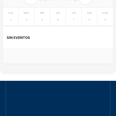
LUN
MAR
MIÉ
JUE
VIE
SÁB
DOM
3
4
5
6
7
8
9
SIN EVENTOS