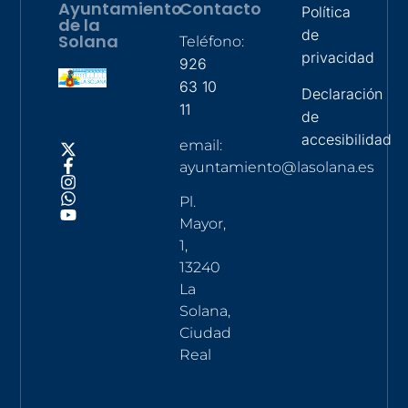
Ayuntamiento
Contacto
Política
de la
de
Solana
Teléfono:
privacidad
926
63 10
Declaración
11
de
accesibilidad
email:
ayuntamiento@lasolana.es
Pl.
Mayor,
1,
13240
La
Solana,
Ciudad
Real