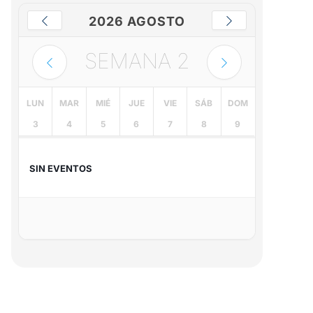
2026 AGOSTO
SEMANA
2
LUN
MAR
MIÉ
JUE
VIE
SÁB
DOM
3
4
5
6
7
8
9
SIN EVENTOS