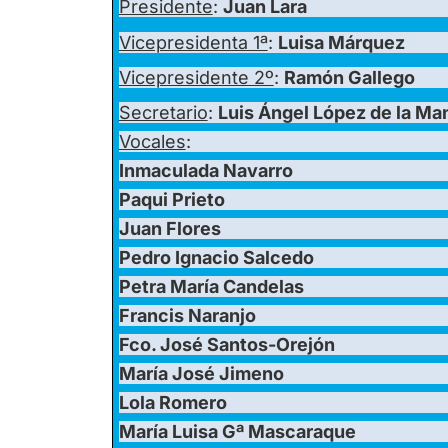
Presidente
:
Juan Lara
Vicepresidenta 1ª
:
Luisa Márquez
Vicepresidente 2º
:
Ramón Gallego
Secretario
:
Luis Ángel López de la Ma
Vocales
:
Inmaculada Navarro
Paqui Prieto
Juan Flores
Pedro Ignacio Salcedo
Petra María Candelas
Francis Naranjo
Fco. José Santos-Orejón
María José Jimeno
Lola Romero
María Luisa Gª Mascaraque