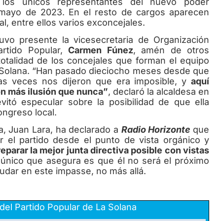
los únicos representantes del nuevo poder
 mayo de 2023. En el resto de cargos aparecen
, entre ellos varios exconcejales.
uvo presente la vicesecretaria de Organización
Partido Popular,
Carmen Fúnez
, amén de otros
totalidad de los concejales que forman el equipo
 Solana. “Han pasado dieciocho meses desde que
mas veces nos dijeron que era imposible, y
aquí
on más ilusión que nunca”
, declaró la alcaldesa en
vitó especular sobre la posibilidad de que ella
ongreso local.
a, Juan Lara, ha declarado a
Radio Horizonte
que
r el partido desde el punto de vista orgánico y
preparar la mejor junta directiva posible con vistas
único que asegura es que él no será el próximo
dar en este impasse, no más allá.
el Partido Popular de La Solana