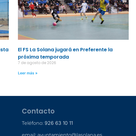
ista
El FS La Solana jugará en Preferente la
próxima temporada
7 de agosto de 2026
Leer más »
Contacto
926 63 10 11
Teléfono:
email: ayuntamiento@lasolana.es