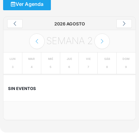
Ver Agenda
2026 AGOSTO
SEMANA
2
LUN
MAR
MIÉ
JUE
VIE
SÁB
DOM
3
4
5
6
7
8
9
SIN EVENTOS