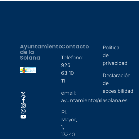
Ayuntamiento
Contacto
Política
de la
de
Solana
Teléfono:
privacidad
926
63 10
Declaración
11
de
accesibilidad
email:
ayuntamiento@lasolana.es
Pl.
Mayor,
1,
13240