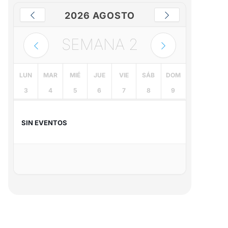
2026 AGOSTO
SEMANA
2
LUN
MAR
MIÉ
JUE
VIE
SÁB
DOM
3
4
5
6
7
8
9
SIN EVENTOS