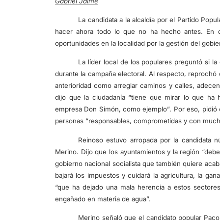
Gabriel Jaime
La candidata a la alcaldía por el Partido Popu
hacer ahora todo lo que no ha hecho antes. En 
oportunidades en la localidad por la gestión del gobier
La líder local de los populares preguntó si l
durante la campaña electoral. Al respecto, reprochó 
anterioridad como arreglar caminos y calles, adecent
dijo que la ciudadanía “tiene que mirar lo que h
empresa Don Simón, como ejemplo”. Por eso, pidió e
personas “responsables, comprometidas y con mucha
Reinoso estuvo arropada por la candidata n
Merino. Dijo que los ayuntamientos y la región “deb
gobierno nacional socialista que también quiere acab
bajará los impuestos y cuidará la agricultura, la ga
“que ha dejado una mala herencia a estos sectore
engañado en materia de agua”.
Merino señaló que el candidato popular Paco 