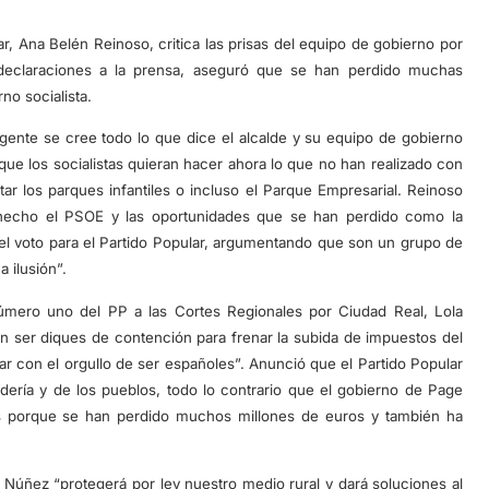
lar, Ana Belén Reinoso, critica las prisas del equipo de gobierno por
declaraciones a la prensa, aseguró que se han perdido muchas
no socialista.
a gente se cree todo lo que dice el alcalde y su equipo de gobierno
que los socialistas quieran hacer ahora lo que no han realizado con
ar los parques infantiles o incluso el Parque Empresarial. Reinoso
a hecho el PSOE y las oportunidades que se han perdido como la
l voto para el Partido Popular, argumentando que son un grupo de
 ilusión”.
úmero uno del PP a las Cortes Regionales por Ciudad Real, Lola
en ser diques de contención para frenar la subida de impuestos del
ar con el orgullo de ser españoles”. Anunció que el Partido Popular
nadería y de los pueblos, todo lo contrario que el gobierno de Page
s porque se han perdido muchos millones de euros y también ha
Núñez “protegerá por ley nuestro medio rural y dará soluciones al