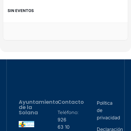
SIN EVENTOS
Ayuntamiento
Contacto
Política
de la
de
Solana
Teléfono:
privacidad
926
63 10
Declaración