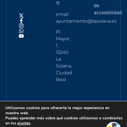
11
de
accesibilidad
email:
ayuntamiento@lasolana.es
Pl.
Mayor,
1,
13240
La
Solana,
Ciudad
Real
Utilizamos cookies para ofrecerte la mejor experiencia en
nuestra web.
Puedes aprender más sobre qué cookies utilizamos o cambiarlas
en los
ajustes
.