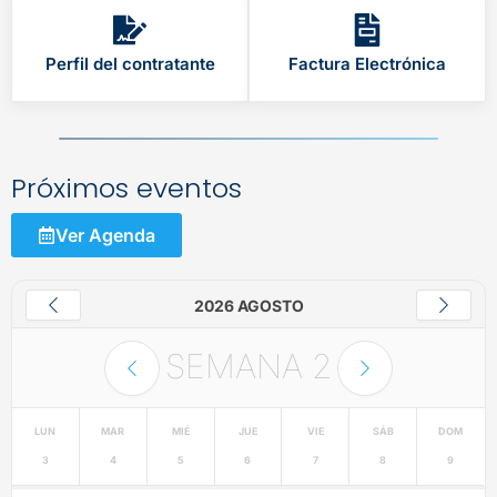
Perfil del contratante
Factura Electrónica
Próximos eventos
Ver Agenda
2026 AGOSTO
SEMANA
2
LUN
MAR
MIÉ
JUE
VIE
SÁB
DOM
3
4
5
6
7
8
9