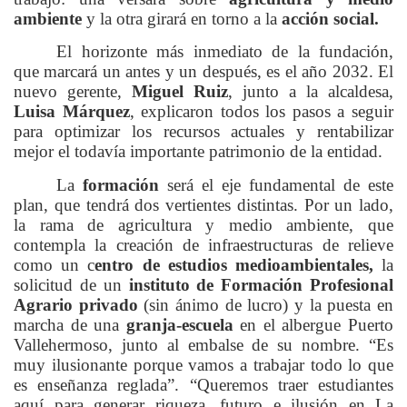
ambiente
y la otra girará en torno a la
acción social.
El horizonte más inmediato de la fundación,
que marcará un antes y un después, es el año 2032. El
nuevo gerente,
Miguel Ruiz
, junto a la alcaldesa,
Luisa Márquez
, explicaron todos los pasos a seguir
para optimizar los recursos actuales y rentabilizar
mejor el todavía importante patrimonio de la entidad.
La
formación
será el eje fundamental de este
plan, que tendrá dos vertientes distintas. Por un lado,
la rama de agricultura y medio ambiente, que
contempla la creación de infraestructuras de relieve
como un c
entro de estudios medioambientales,
la
solicitud de un
instituto de Formación Profesional
Agrario privado
(sin ánimo de lucro) y la puesta en
marcha de una
granja-escuela
en el albergue Puerto
Vallehermoso, junto al embalse de su nombre. “Es
muy ilusionante porque vamos a trabajar todo lo que
es enseñanza reglada”. “Queremos traer estudiantes
aquí para generar riqueza, futuro e ilusión en La