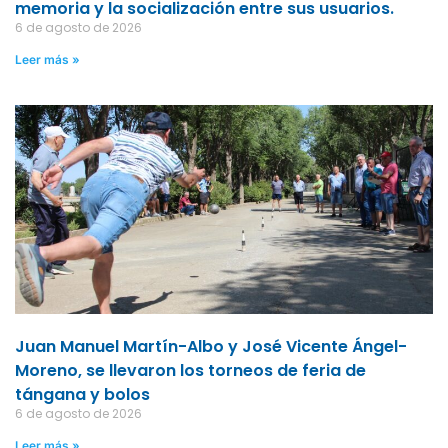
memoria y la socialización entre sus usuarios.
6 de agosto de 2026
Leer más »
Juan Manuel Martín-Albo y José Vicente Ángel-
Moreno, se llevaron los torneos de feria de
tángana y bolos
6 de agosto de 2026
Leer más »