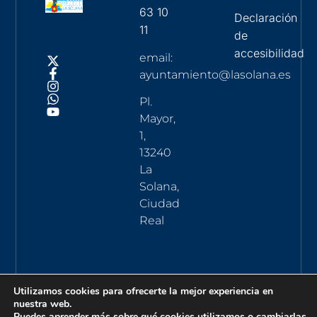
63 10
Declaración
11
de
accesibilidad
email:
ayuntamiento@lasolana.es
Pl.
Mayor,
1,
13240
La
Solana,
Ciudad
Real
Utilizamos cookies para ofrecerte la mejor experiencia en
nuestra web.
Puedes aprender más sobre qué cookies utilizamos o cambiarlas