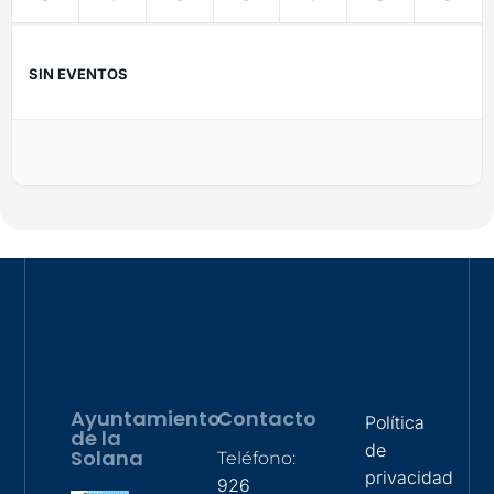
SIN EVENTOS
Ayuntamiento
Contacto
Política
de la
de
Solana
Teléfono:
privacidad
926