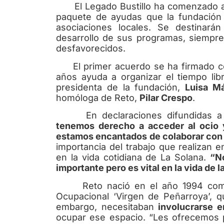
El Legado Bustillo ha comenzado a f
paquete de ayudas que la fundación
asociaciones locales. Se destinará
desarrollo de sus programas, siempre 
desfavorecidos.
El primer acuerdo se ha firmado con
años ayuda a organizar el tiempo lib
presidenta de la fundación,
Luisa M
homóloga de Reto,
Pilar Crespo
.
En declaraciones difundidas a l
tenemos derecho a acceder al ocio y
estamos encantados de colaborar con
importancia del trabajo que realizan 
en la vida cotidiana de La Solana.
“N
importante pero es vital en la vida de 
Reto nació en el año 1994 como u
Ocupacional ‘Virgen de Peñarroya’, qu
embargo, necesitaban
involucrarse e
ocupar ese espacio. “Les ofrecemos p