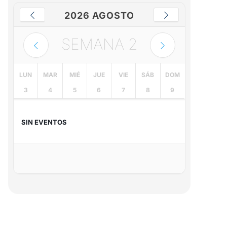
2026 AGOSTO
SEMANA
2
LUN
MAR
MIÉ
JUE
VIE
SÁB
DOM
3
4
5
6
7
8
9
SIN EVENTOS