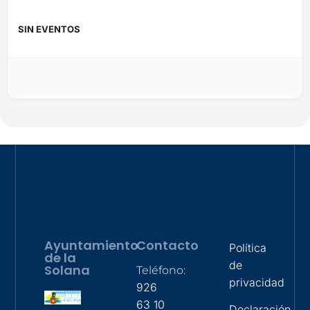
SIN EVENTOS
Ayuntamiento
Contacto
Política
de la
de
Solana
Teléfono:
privacidad
926
63 10
Declaración