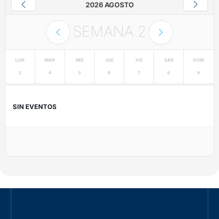
2026 AGOSTO
SEMANA
2
LUN
MAR
MIÉ
JUE
VIE
SÁB
DOM
3
4
5
6
7
8
9
SIN EVENTOS