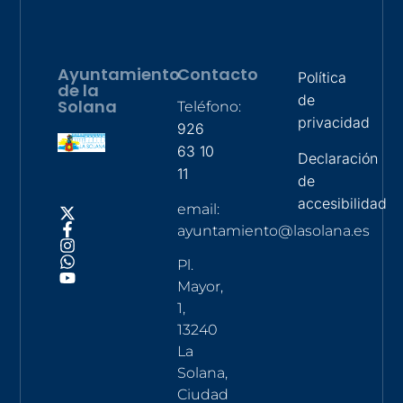
Ayuntamiento
Contacto
Política
de la
de
Solana
Teléfono:
privacidad
926
63 10
Declaración
11
de
accesibilidad
email:
ayuntamiento@lasolana.es
Pl.
Mayor,
1,
13240
La
Solana,
Ciudad