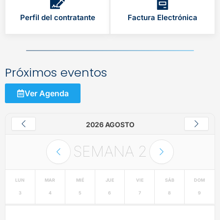
Perfil del contratante
Factura Electrónica
Próximos eventos
Ver Agenda
2026 AGOSTO
SEMANA
2
LUN
MAR
MIÉ
JUE
VIE
SÁB
DOM
3
4
5
6
7
8
9