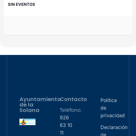
SIN EVENTOS
Ayuntamiento
Contacto
Política
de la
de
Solana
Teléfono:
privacidad
926
63 10
Declaración
11
de